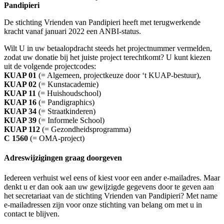
Pandipieri
De stichting Vrienden van Pandipieri heeft met terugwerkende
kracht vanaf januari 2022 een ANBI-status.
Wilt U in uw betaalopdracht steeds het projectnummer vermelden,
zodat uw donatie bij het juiste project terechtkomt? U kunt kiezen
uit de volgende projectcodes:
KUAP 01
(= Algemeen, projectkeuze door ‘t KUAP-bestuur),
KUAP 02
(= Kunstacademie)
KUAP 11
(= Huishoudschool)
KUAP 16
(= Pandigraphics)
KUAP 34
(= Straatkinderen)
KUAP 39
(= Informele School)
KUAP 112
(= Gezondheidsprogramma)
C 1560
(= OMA-project)
Adreswijzigingen graag doorgeven
Iedereen verhuist wel eens of kiest voor een ander e-mailadres. Maar
denkt u er dan ook aan uw gewijzigde gegevens door te geven aan
het secretariaat van de stichting Vrienden van Pandipieri? Met name
e-mailadressen zijn voor onze stichting van belang om met u in
contact te blijven.