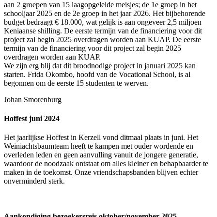
aan 2 groepen van 15 laagopgeleide meisjes; de 1e groep in het
schooljaar 2025 en de 2e groep in het jaar 2026. Het bijbehorende
budget bedraagt € 18.000, wat gelijk is aan ongeveer 2,5 miljoen
Keniaanse shilling. De eerste termijn van de financiering voor dit
project zal begin 2025 overdragen worden aan KUAP. De eerste
termijn van de financiering voor dit project zal begin 2025
overdragen worden aan KUAP.
We zijn erg blij dat dit broodnodige project in januari 2025 kan
starten. Frida Okombo, hoofd van de Vocational School, is al
begonnen om de eerste 15 studenten te werven.
Johan Smorenburg
Hoffest juni 2024
Het jaarlijkse Hoffest in Kerzell vond ditmaal plaats in juni. Het
Weiniachtsbaumteam heeft te kampen met ouder wordende en
overleden leden en geen aanvulling vanuit de jongere generatie,
waardoor de noodzaak ontstaat om alles kleiner en behapbaarder te
maken in de toekomst. Onze vriendschapsbanden blijven echter
onverminderd sterk.
Aankondiging bezoekersreis oktober/november 2025