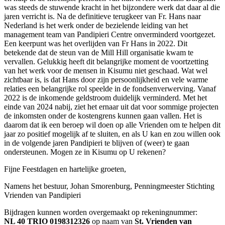
was steeds de stuwende kracht in het bijzondere werk dat daar al die
jaren verricht is. Na de definitieve terugkeer van Fr. Hans naar
Nederland is het werk onder de bezielende leiding van het
management team van Pandipieri Centre onverminderd voortgezet.
Een keerpunt was het overlijden van Fr Hans in 2022. Dit
betekende dat de steun van de Mill Hill organisatie kwam te
vervallen. Gelukkig heeft dit belangrijke moment de voortzetting
van het werk voor de mensen in Kisumu niet geschaad. Wat wel
zichtbaar is, is dat Hans door zijn persoonlijkheid en vele warme
relaties een belangrijke rol speelde in de fondsenverwerving. Vanaf
2022 is de inkomende geldstroom duidelijk verminderd. Met het
einde van 2024 nabij, ziet het ernaar uit dat voor sommige projecten
de inkomsten onder de kostengrens kunnen gaan vallen. Het is
daarom dat ik een beroep wil doen op alle Vrienden om te helpen dit
jaar zo positief mogelijk af te sluiten, en als U kan en zou willen ook
in de volgende jaren Pandipieri te blijven of (weer) te gaan
ondersteunen. Mogen ze in Kisumu op U rekenen?
Fijne Feestdagen en hartelijke groeten,
Namens het bestuur, Johan Smorenburg, Penningmeester Stichting
Vrienden van Pandipieri
Bijdragen kunnen worden overgemaakt op rekeningnummer:
NL 40 TRIO 0198312326
op naam van
St. Vrienden van