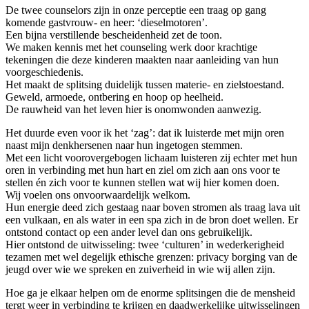
De twee counselors zijn in onze perceptie een traag op gang
komende gastvrouw- en heer: ‘dieselmotoren’.
Een bijna verstillende bescheidenheid zet de toon.
We maken kennis met het counseling werk door krachtige
tekeningen die deze kinderen maakten naar aanleiding van hun
voorgeschiedenis.
Het maakt de splitsing duidelijk tussen materie- en zielstoestand.
Geweld, armoede, ontbering en hoop op heelheid.
De rauwheid van het leven hier is onomwonden aanwezig.
Het duurde even voor ik het ‘zag’: dat ik luisterde met mijn oren
naast mijn denkhersenen naar hun ingetogen stemmen.
Met een licht voorovergebogen lichaam luisteren zij echter met hun
oren in verbinding met hun hart en ziel om zich aan ons voor te
stellen én zich voor te kunnen stellen wat wij hier komen doen.
Wij voelen ons onvoorwaardelijk welkom.
Hun energie deed zich gestaag naar boven stromen als traag lava uit
een vulkaan, en als water in een spa zich in de bron doet wellen. Er
ontstond contact op een ander level dan ons gebruikelijk.
Hier ontstond de uitwisseling: twee ‘culturen’ in wederkerigheid
tezamen met wel degelijk ethische grenzen: privacy borging van de
jeugd over wie we spreken en zuiverheid in wie wij allen zijn.
Hoe ga je elkaar helpen om de enorme splitsingen die de mensheid
tergt weer in verbinding te krijgen en daadwerkelijke uitwisselingen