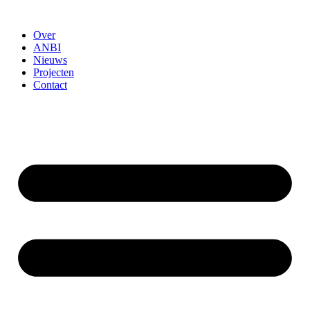
Ga
naar
Over
de
ANBI
inhoud
Nieuws
Projecten
Contact