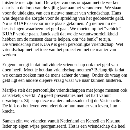
luisterde met zijn hart. De wijze van ons omgaan met de werken
daar is in de loop van de vijftig jaar aan het veranderen. We staan
voor de uitdaging van een nieuwe manier van vriendschap. Hans
was degene die zorgde voor de spreiding van het gedoneerde geld.
Nu is KUAP daarvoor in de plaats gekomen. Zij nemen nu de
beslissingen waarheen het geld gaat. We moeten op het “vehicle”
KUAP verder gaan. Janek stelt dat we de verantwoordelijkheid
hebben om de mensen daar te helpen, om “de bank” te zijn.
De vriendschap met KUAP is geen persoonlijke vriendschap. Wel
vriendschap met het idee van het project en met de manier van
werken.
Eugéne brengt in dat individuele vriendschap ook met geld van
doen heeft. Moet je het dan vriendschap noemen? Belangrijk is dat
we contact zoeken met de mens achter de vraag. Onder de vraag om
geld ligt een andere diepere vraag waar we naar kunnen luisteren.
Marijke stelt dat persoonlijke vriendschappen met jonge mensen ook
aanstekelijk werkt. Zij geeft presentaties met het hart vanuit
ervaringen. Zij is op deze manier ambassadeur bij de Vastenactie.
De kijk op het leven verandert door hun manier van leven, hun
kracht.
Samen zijn we vrienden vanuit Nederland en Kerzell en Kisumu.
Ieder op eigen wijze georganiseerd. Het is een vriendschap die heel