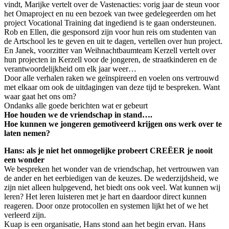
vindt, Marijke vertelt over de Vastenacties: vorig jaar de steun voor
het Omaproject en nu een bezoek van twee gedelegeerden om het
project Vocational Training dat ingediend is te gaan ondersteunen.
Rob en Ellen, die gesponsord zijn voor hun reis om studenten van
de Artschool les te geven en uit te dagen, vertellen over hun project.
En Janek, voorzitter van Weihnachtbaumteam Kerzell vertelt over
hun projecten in Kerzell voor de jongeren, de straatkinderen en de
verantwoordelijkheid om elk jaar weer…
Door alle verhalen raken we geïnspireerd en voelen ons vertrouwd
met elkaar om ook de uitdagingen van deze tijd te bespreken. Want
waar gaat het ons om?
Ondanks alle goede berichten wat er gebeurt
Hoe houden we de vriendschap in stand….
Hoe kunnen we jongeren gemotiveerd krijgen ons werk over te
laten nemen?
Hans: als je niet het onmogelijke probeert CREËER je nooit
een wonder
We bespreken het wonder van de vriendschap, het vertrouwen van
de ander en het eerbiedigen van de keuzes. De wederzijdsheid, we
zijn niet alleen hulpgevend, het biedt ons ook veel. Wat kunnen wij
leren? Het leren luisteren met je hart en daardoor direct kunnen
reageren. Door onze protocollen en systemen lijkt het of we het
verleerd zijn.
Kuap is een organisatie, Hans stond aan het begin ervan. Hans