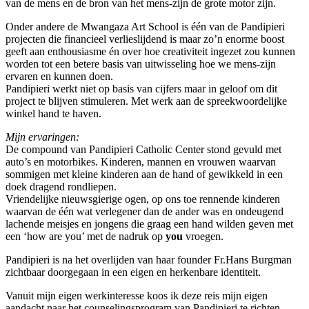
van de mens en de bron van het mens-zijn de grote motor zijn.
Onder andere de Mwangaza Art School is één van de Pandipieri
projecten die financieel verlieslijdend is maar zo’n enorme boost
geeft aan enthousiasme én over hoe creativiteit ingezet zou kunnen
worden tot een betere basis van uitwisseling hoe we mens-zijn
ervaren en kunnen doen.
Pandipieri werkt niet op basis van cijfers maar in geloof om dit
project te blijven stimuleren. Met werk aan de spreekwoordelijke
winkel hand te haven.
Mijn ervaringen:
De compound van Pandipieri Catholic Center stond gevuld met
auto’s en motorbikes. Kinderen, mannen en vrouwen waarvan
sommigen met kleine kinderen aan de hand of gewikkeld in een
doek dragend rondliepen.
Vriendelijke nieuwsgierige ogen, op ons toe rennende kinderen
waarvan de één wat verlegener dan de ander was en ondeugend
lachende meisjes en jongens die graag een hand wilden geven met
een ‘how are you’ met de nadruk op
you
vroegen.
Pandipieri is na het overlijden van haar founder Fr.Hans Burgman
zichtbaar doorgegaan in een eigen en herkenbare identiteit.
Vanuit mijn eigen werkinteresse koos ik deze reis mijn eigen
aandacht naar het counselingsprogram van Pandipieri te richten.