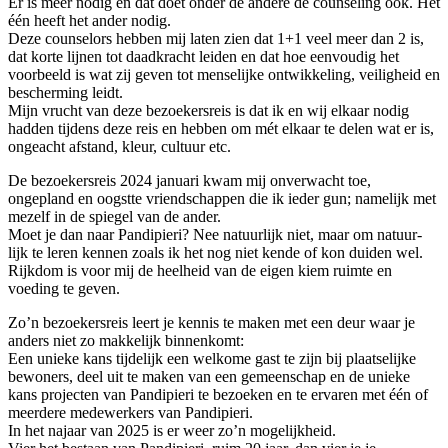
Er is meer nodig en dat doet onder de andere de counseling ook. Het
één heeft het ander nodig.
Deze counselors hebben mij laten zien dat 1+1 veel meer dan 2 is,
dat korte lijnen tot daadkracht leiden en dat hoe eenvoudig het
voorbeeld is wat zij geven tot menselijke ontwikkeling, veiligheid en
bescherming leidt.
Mijn vrucht van deze bezoekersreis is dat ik en wij elkaar nodig
hadden tijdens deze reis en hebben om mét elkaar te delen wat er is,
ongeacht afstand, kleur, cultuur etc.
De bezoekersreis 2024 januari kwam mij onverwacht toe,
ongepland en oogstte vriendschappen die ik ieder gun; namelijk met
mezelf in de spiegel van de ander.
Moet je dan naar Pandipieri? Nee natuurlijk niet, maar om natuur-
lijk te leren kennen zoals ik het nog niet kende of kon duiden wel.
Rijkdom is voor mij de heelheid van de eigen kiem ruimte en
voeding te geven.
Zo’n bezoekersreis leert je kennis te maken met een deur waar je
anders niet zo makkelijk binnenkomt:
Een unieke kans tijdelijk een welkome gast te zijn bij plaatselijke
bewoners, deel uit te maken van een gemeenschap en de unieke
kans projecten van Pandipieri te bezoeken en te ervaren met één of
meerdere medewerkers van Pandipieri.
In het najaar van 2025 is er weer zo’n mogelijkheid.