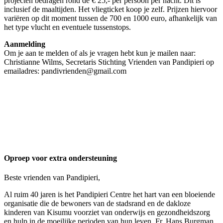
projecten bedragen rond de € 25,- per persoon per nacht. Dit is
inclusief de maaltijden. Het vliegticket koop je zelf. Prijzen hiervoor
variëren op dit moment tussen de 700 en 1000 euro, afhankelijk van
het type vlucht en eventuele tussenstops.
Aanmelding
Om je aan te melden of als je vragen hebt kun je mailen naar:
Christianne Wilms, Secretaris Stichting Vrienden van Pandipieri op
emailadres: pandivrienden@gmail.com
Oproep voor extra ondersteuning
Beste vrienden van Pandipieri,
Al ruim 40 jaren is het Pandipieri Centre het hart van een bloeiende
organisatie die de bewoners van de stadsrand en de dakloze
kinderen van Kisumu voorziet van onderwijs en gezondheidszorg
en hulp in de moeilijke perioden van hun leven. Fr. Hans Burgman