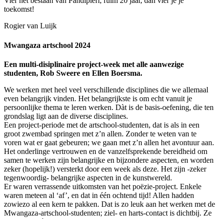
Vier het bestaan van Pandipieri, ruim 20 jaar, dan vier je je
toekomst!
Rogier van Luijk
Mwangaza artschool 2024
Een multi-disiplinaire project-week met alle aanwezige
studenten, Rob Sweere en Ellen Boersma.
We werken met heel veel verschillende disciplines die we allemaal
even belangrijk vinden. Het belangrijkste is om echt vanuit je
persoonlijke thema te leren werken. Dàt is de basis-oefening, die ten
grondslag ligt aan de diverse disciplines.
Een project-periode met de artschool-studenten, dat is als in een
groot zwembad springen met z’n allen. Zonder te weten van te
voren wat er gaat gebeuren; we gaan met z’n allen het avontuur aan.
Het onderlinge vertrouwen en de vanzelfsprekende bereidheid om
samen te werken zijn belangrijke en bijzondere aspecten, en worden
zeker (hopelijk!) versterkt door een week als deze. Het zijn -zeker
tegenwoordig- belangrijke aspecten in de kunstwereld.
Er waren verrassende uitkomsten van het poëzie-project. Enkele
waren meteen al ‘af’, en dat in één ochtend tijd! Allen hadden
zowiezo al een kern te pakken. Dat is zo leuk aan het werken met de
Mwangaza-artschool-studenten; ziel- en harts-contact is dichtbij. Ze