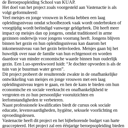
de Beroepsopleiding School van KUAP.
Het doel van het project zoals voorgesteld aan Vastenactie is als
volgt geformuleerd:
Veel meisjes en jonge vrouwen in Kenia hebben een laag
opleidingsniveau omdat schoolbezoek vaak wordt onderbroken of
vroegtijdig wordt beëindigd vanwege geldgebrek. Dit heeft meer
impact op meisjes dan op jongens, omdat traditioneel in arme
gezinnen onderwijs voor jongens voorrang heeft. Jongens blijven
binnen het gezin en hun opleidingsniveau kan daarom het
inkomensniveau van het gezin beïnvloeden. Meisjes gaan bij het
huwelijk over naar de familie van hun echtgenoot en worden
daardoor van minder economische waarde binnen hun ouderlijk
gezin. Een Luo-spreekwoord luidt: “Je dochter opvoeden is als de
tuin van je buurman water geven”.
Dit project probeert de resulterende zwakte in de onafhankelijke
ontwikkeling van meisjes en jonge vrouwen met een laag
opleidingsniveau tegen te gaan, en hen de kans te bieden om hun
economische en sociale veerkracht en onafhankelijkheid te
vergroten en zo hun persoonlijke vooruitzichten en
leefomstandigheden te verbeteren.
Naast professionele kwalificaties biedt de cursus ook sociale
educatie, levensvaardigheden, hygiëne, seksuele voorlichting en
opvoedingslessen.
Vastenactie heeft dit project en het bijbehorende budget van harte
geaccepteerd. Het project zal een éénjarige beroepsopleiding bieden