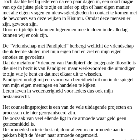
Toch daalde het bij iedereen na een paar dagen in, een soort magie
van op de juiste plek te zijn en ieder op zijn of haar eigen manier
met alle eigen vragen en nieuwsgierigheden in contact te komen met
de bewoners van deze wijken in Kisumu. Omdat deze mensen er
zijn, gewoon zijn.
Door er tijdelijk te kunnen logeren en mee te doen in de alledag
kunnen wij er ook zijn.
De “Vriendschap met Pandipieri” herbergt wellicht de vriendschap
die ik leerde sluiten met mijn eigen hart en ziel en mijn eigen
emoties en gevoelens.
Dat de metafoor ‘Vrienden van Pandipieri’ de toegepaste filosofie is
die niet in bezit is van Pandipieri maar werkwoorden die uitnodigen
te zijn wie je bent en dat met elkaar uit te wisselen.
Pandipieri nodigt mij een vorm van bereidheid uit om in de spiegel
van mijn eigen meningen en handelen te kijken.
Leren leven in wederkerigheid voor ieders dus ook mijn
bestaansrecht.
Het counselingsproject is een van de vele uitdagende projecten en
processen die hier georganiseerd zijn.
De oorzaak van veel ellende ligt in de armoede waar geld geen
geneesmiddel is.
De armoede-bacterie bestaat; door alleen maar armoede aan te
pakken blijft de ‘deur’ naar armoede ongemoeid.