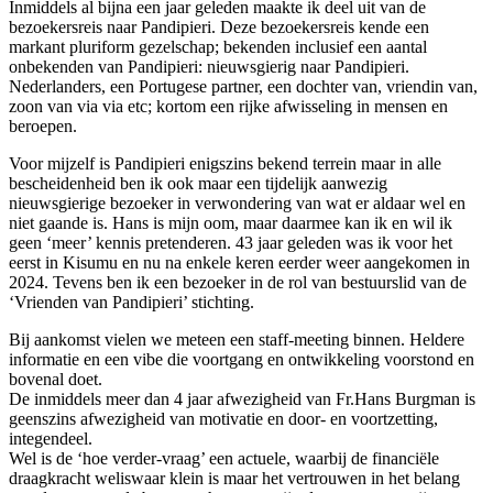
Inmiddels al bijna een jaar geleden maakte ik deel uit van de
bezoekersreis naar Pandipieri. Deze bezoekersreis kende een
markant pluriform gezelschap; bekenden inclusief een aantal
onbekenden van Pandipieri: nieuwsgierig naar Pandipieri.
Nederlanders, een Portugese partner, een dochter van, vriendin van,
zoon van via via etc; kortom een rijke afwisseling in mensen en
beroepen.
Voor mijzelf is Pandipieri enigszins bekend terrein maar in alle
bescheidenheid ben ik ook maar een tijdelijk aanwezig
nieuwsgierige bezoeker in verwondering van wat er aldaar wel en
niet gaande is. Hans is mijn oom, maar daarmee kan ik en wil ik
geen ‘meer’ kennis pretenderen. 43 jaar geleden was ik voor het
eerst in Kisumu en nu na enkele keren eerder weer aangekomen in
2024. Tevens ben ik een bezoeker in de rol van bestuurslid van de
‘Vrienden van Pandipieri’ stichting.
Bij aankomst vielen we meteen een staff-meeting binnen. Heldere
informatie en een vibe die voortgang en ontwikkeling voorstond en
bovenal doet.
De inmiddels meer dan 4 jaar afwezigheid van Fr.Hans Burgman is
geenszins afwezigheid van motivatie en door- en voortzetting,
integendeel.
Wel is de ‘hoe verder-vraag’ een actuele, waarbij de financiële
draagkracht weliswaar klein is maar het vertrouwen in het belang