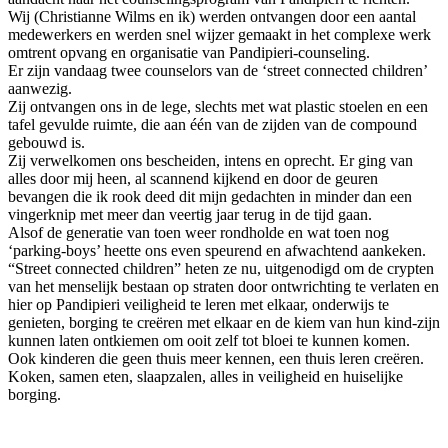
Wij (Christianne Wilms en ik) werden ontvangen door een aantal
medewerkers en werden snel wijzer gemaakt in het complexe werk
omtrent opvang en organisatie van Pandipieri-counseling.
Er zijn vandaag twee counselors van de ‘street connected children’
aanwezig.
Zij ontvangen ons in de lege, slechts met wat plastic stoelen en een
tafel gevulde ruimte, die aan één van de zijden van de compound
gebouwd is.
Zij verwelkomen ons bescheiden, intens en oprecht. Er ging van
alles door mij heen, al scannend kijkend en door de geuren
bevangen die ik rook deed dit mijn gedachten in minder dan een
vingerknip met meer dan veertig jaar terug in de tijd gaan.
Alsof de generatie van toen weer rondholde en wat toen nog
‘parking-boys’ heette ons even speurend en afwachtend aankeken.
“Street connected children” heten ze nu, uitgenodigd om de crypten
van het menselijk bestaan op straten door ontwrichting te verlaten en
hier op Pandipieri veiligheid te leren met elkaar, onderwijs te
genieten, borging te creëren met elkaar en de kiem van hun kind-zijn
kunnen laten ontkiemen om ooit zelf tot bloei te kunnen komen.
Ook kinderen die geen thuis meer kennen, een thuis leren creëren.
Koken, samen eten, slaapzalen, alles in veiligheid en huiselijke
borging.