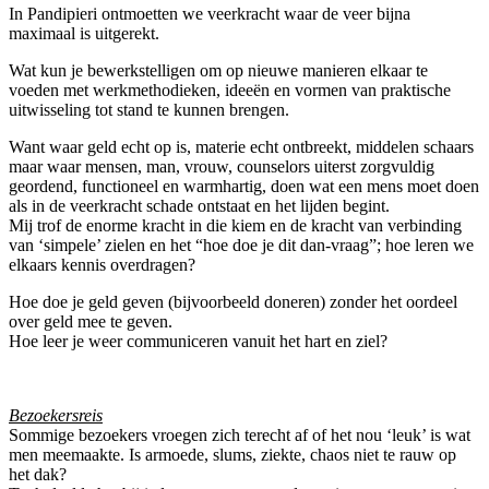
In Pandipieri ontmoetten we veerkracht waar de veer bijna
maximaal is uitgerekt.
Wat kun je bewerkstelligen om op nieuwe manieren elkaar te
voeden met werkmethodieken, ideeën en vormen van praktische
uitwisseling tot stand te kunnen brengen.
Want waar geld echt op is, materie echt ontbreekt, middelen schaars
maar waar mensen, man, vrouw, counselors uiterst zorgvuldig
geordend, functioneel en warmhartig, doen wat een mens moet doen
als in de veerkracht schade ontstaat en het lijden begint.
Mij trof de enorme kracht in die kiem en de kracht van verbinding
van ‘simpele’ zielen en het “hoe doe je dit dan-vraag”; hoe leren we
elkaars kennis overdragen?
Hoe doe je geld geven (bijvoorbeeld doneren) zonder het oordeel
over geld mee te geven.
Hoe leer je weer communiceren vanuit het hart en ziel?
Bezoekersreis
Sommige bezoekers vroegen zich terecht af of het nou ‘leuk’ is wat
men meemaakte. Is armoede, slums, ziekte, chaos niet te rauw op
het dak?